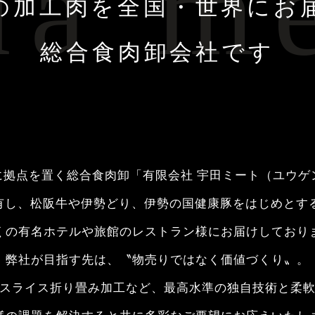
a m
の加工肉を
全国・世界にお
総合食肉卸会社です
市に拠点を置く総合食肉卸「有限会社 宇田ミート（ユウゲ
を有し、松阪牛や伊勢どり、伊勢の国健康豚をはじめとす
くの有名ホテルや旅館のレストラン様にお届けしており
弊社が目指す先は、〝物売りではなく価値づくり〟。
スライス折り畳み加工など、最高水準の独自技術と柔