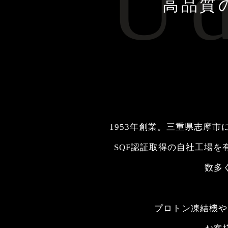
Ud
高品質
1953年創業。三重県志摩
SQF認証取得の自社工場
数多
プロトン凍結機や