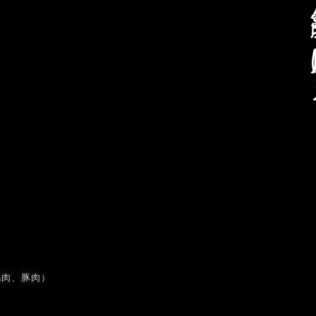
笑
鶏肉、豚肉）