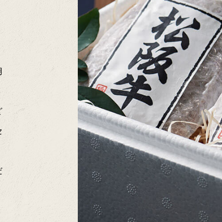
用
ど
セ
だ